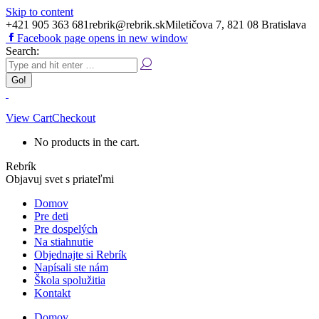
Skip to content
+421 905 363 681
rebrik@rebrik.sk
Miletičova 7, 821 08 Bratislava
Facebook page opens in new window
Search:
View Cart
Checkout
No products in the cart.
Rebrík
Objavuj svet s priateľmi
Domov
Pre deti
Pre dospelých
Na stiahnutie
Objednajte si Rebrík
Napísali ste nám
Škola spolužitia
Kontakt
Domov