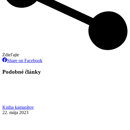
Zdieľajte
Share
Share on Facebook
on
Facebook
Podobné články
Kniha kamarátov
22. mája 2023