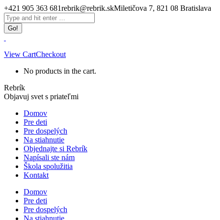
Skip
+421 905 363 681
rebrik@rebrik.sk
Miletičova 7, 821 08 Bratislava
to
Facebook
Search:
content
page
opens
in
new
View Cart
Checkout
window
No products in the cart.
Rebrík
Objavuj svet s priateľmi
Domov
Pre deti
Pre dospelých
Na stiahnutie
Objednajte si Rebrík
Napísali ste nám
Škola spolužitia
Kontakt
Domov
Pre deti
Pre dospelých
Na stiahnutie