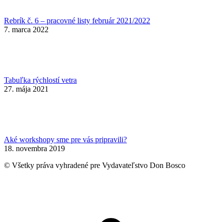
Rebrík č. 6 – pracovné listy február 2021/2022
7. marca 2022
Tabuľka rýchlostí vetra
27. mája 2021
Aké workshopy sme pre vás pripravili?
18. novembra 2019
© Všetky práva vyhradené pre Vydavateľstvo Don Bosco
t
T