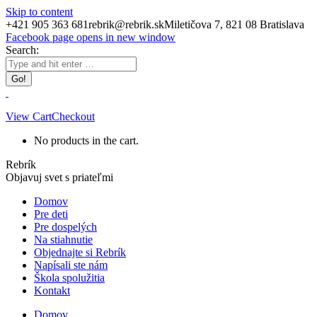
Skip to content
+421 905 363 681
rebrik@rebrik.sk
Miletičova 7, 821 08 Bratislava
Facebook page opens in new window
Search:
View Cart
Checkout
No products in the cart.
Rebrík
Objavuj svet s priateľmi
Domov
Pre deti
Pre dospelých
Na stiahnutie
Objednajte si Rebrík
Napísali ste nám
Škola spolužitia
Kontakt
Domov