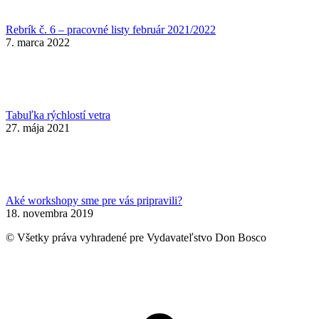
Rebrík č. 6 – pracovné listy február 2021/2022
7. marca 2022
Tabuľka rýchlostí vetra
27. mája 2021
Aké workshopy sme pre vás pripravili?
18. novembra 2019
© Všetky práva vyhradené pre Vydavateľstvo Don Bosco
t
T