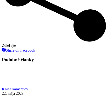
Zdieľajte
Share
Share on Facebook
on
Facebook
Podobné články
Kniha kamarátov
22. mája 2023