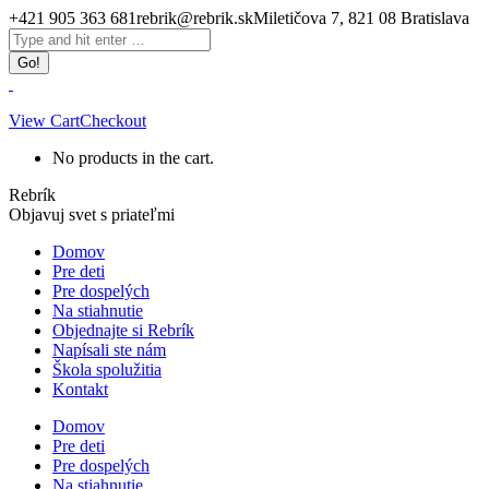
Skip
+421 905 363 681
rebrik@rebrik.sk
Miletičova 7, 821 08 Bratislava
to
Facebook
Search:
content
page
opens
in
new
View Cart
Checkout
window
No products in the cart.
Rebrík
Objavuj svet s priateľmi
Domov
Pre deti
Pre dospelých
Na stiahnutie
Objednajte si Rebrík
Napísali ste nám
Škola spolužitia
Kontakt
Domov
Pre deti
Pre dospelých
Na stiahnutie