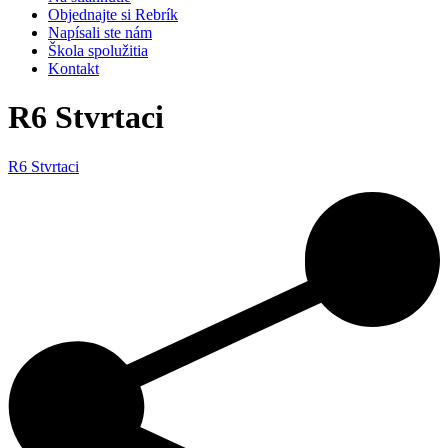
Objednajte si Rebrík
Napísali ste nám
Škola spolužitia
Kontakt
R6 Stvrtaci
R6 Stvrtaci