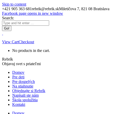
Skip to content
+421 905 363 681
rebrik@rebrik.sk
Miletičova 7, 821 08 Bratislava
Facebook page opens in new window
Search:
View Cart
Checkout
No products in the cart.
Rebrík
Objavuj svet s priateľmi
Domov
Pre deti
Pre dospelých
Na stiahnutie
Objednajte si Rebrík
Napísali ste nám
Škola spolužitia
Kontakt
Domov