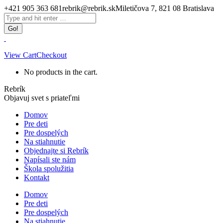
Skip
+421 905 363 681
rebrik@rebrik.sk
Miletičova 7, 821 08 Bratislava
to
Facebook
Search:
content
page
opens
in
new
View Cart
Checkout
window
No products in the cart.
Rebrík
Objavuj svet s priateľmi
Domov
Pre deti
Pre dospelých
Na stiahnutie
Objednajte si Rebrík
Napísali ste nám
Škola spolužitia
Kontakt
Domov
Pre deti
Pre dospelých
Na stiahnutie