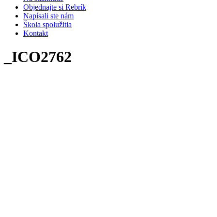
Objednajte si Rebrík
Napísali ste nám
Škola spolužitia
Kontakt
_ICO2762