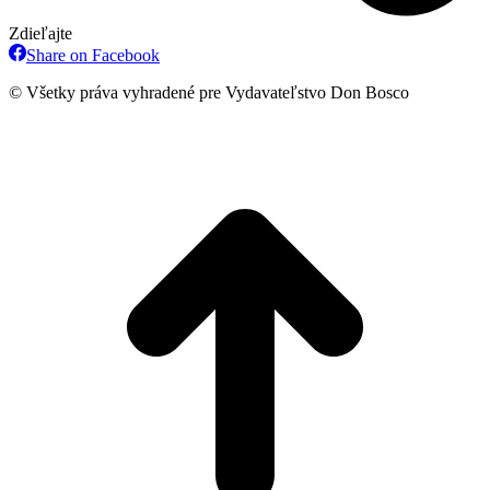
Zdieľajte
Share
Share on Facebook
on
Facebook
© Všetky práva vyhradené pre Vydavateľstvo Don Bosco
t
T