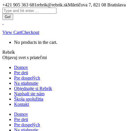
Skip
+421 905 363 681
rebrik@rebrik.sk
Miletičova 7, 821 08 Bratislava
to
Facebook
Search:
content
page
opens
in
new
View Cart
Checkout
window
No products in the cart.
Rebrík
Objavuj svet s priateľmi
Domov
Pre deti
Pre dospelých
Na stiahnutie
Objednajte si Rebrík
Napísali ste nám
Škola spolužitia
Kontakt
Domov
Pre deti
Pre dospelých
Na stiahnutie