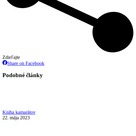
Zdieľajte
Share
Share on Facebook
on
Facebook
Podobné články
Kniha kamarátov
22. mája 2023