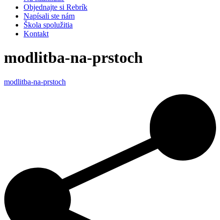
Objednajte si Rebrík
Napísali ste nám
Škola spolužitia
Kontakt
modlitba-na-prstoch
modlitba-na-prstoch