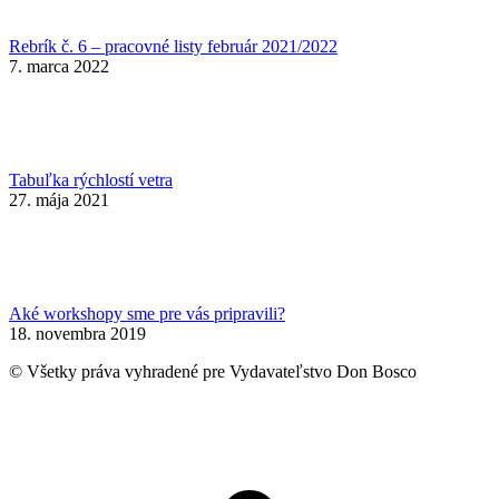
Rebrík č. 6 – pracovné listy február 2021/2022
7. marca 2022
Tabuľka rýchlostí vetra
27. mája 2021
Aké workshopy sme pre vás pripravili?
18. novembra 2019
© Všetky práva vyhradené pre Vydavateľstvo Don Bosco
t
T