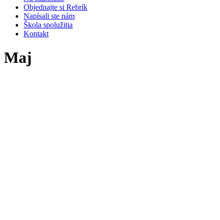
Objednajte si Rebrík
Napísali ste nám
Škola spolužitia
Kontakt
Maj