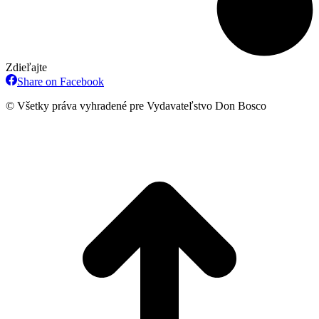
Zdieľajte
Share
Share on Facebook
on
Facebook
© Všetky práva vyhradené pre Vydavateľstvo Don Bosco
t
T