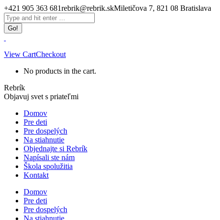
Skip
+421 905 363 681
rebrik@rebrik.sk
Miletičova 7, 821 08 Bratislava
to
Facebook
Search:
content
page
opens
in
new
View Cart
Checkout
window
No products in the cart.
Rebrík
Objavuj svet s priateľmi
Domov
Pre deti
Pre dospelých
Na stiahnutie
Objednajte si Rebrík
Napísali ste nám
Škola spolužitia
Kontakt
Domov
Pre deti
Pre dospelých
Na stiahnutie